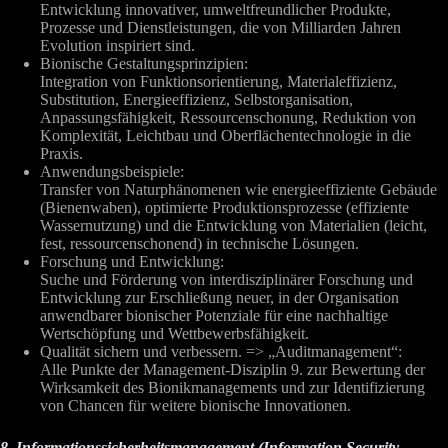
Entwicklung innovativer, umweltfreundlicher Produkte,
Prozesse und Dienstleistungen, die von Milliarden Jahren
Evolution inspiriert sind.
Bionische Gestaltungsprinzipien:
Integration von Funktionsorientierung, Materialeffizienz,
Substitution, Energieeffizienz, Selbstorganisation,
Anpassungsfähigkeit, Ressourcenschonung, Reduktion von
Komplexität, Leichtbau und Oberflächentechnologie in die
Praxis.
Anwendungsbeispiele:
Transfer von Naturphänomenen wie energieeffiziente Gebäude
(Bienenwaben), optimierte Produktionsprozesse (effiziente
Wassernutzung) und die Entwicklung von Materialien (leicht,
fest, ressourcenschonend) in technische Lösungen.
Forschung und Entwicklung:
Suche und Förderung von interdisziplinärer Forschung und
Entwicklung zur Erschließung neuer, in der Organisation
anwendbarer bionischer Potenziale für eine nachhaltige
Wertschöpfung und Wettbewerbsfähigkeit.
Qualität sichern und verbessern. => „Auditmanagement“:
Alle Punkte der Management-Disziplin 9. zur Bewertung der
Wirksamkeit des Bionikmanagements und zur Identifizierung
von Chancen für weitere bionische Innovationen.
8. Informationssicherheitsmanagement (Information Security