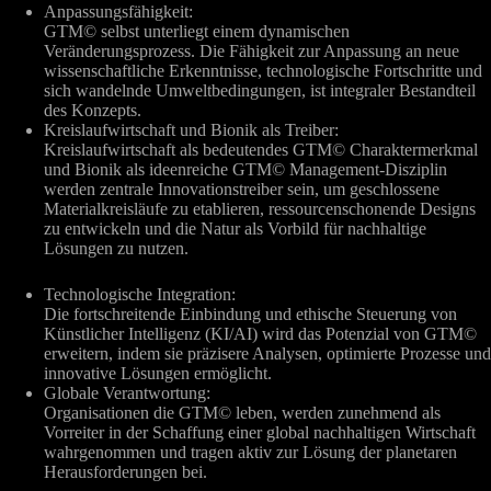
Anpassungsfähigkeit:
GTM© selbst unterliegt einem dynamischen
Veränderungsprozess. Die Fähigkeit zur Anpassung an neue
wissenschaftliche Erkenntnisse, technologische Fortschritte und
sich wandelnde Umweltbedingungen, ist integraler Bestandteil
des Konzepts.
Kreislaufwirtschaft und Bionik als Treiber:
Kreislaufwirtschaft als bedeutendes GTM© Charaktermerkmal
und Bionik als ideenreiche GTM© Management-Disziplin
werden zentrale Innovationstreiber sein, um geschlossene
Materialkreisläufe zu etablieren, ressourcenschonende Designs
zu entwickeln und die Natur als Vorbild für nachhaltige
Lösungen zu nutzen.
Technologische Integration:
Die fortschreitende Einbindung und ethische Steuerung von
Künstlicher Intelligenz (KI/AI) wird das Potenzial von GTM©
erweitern, indem sie präzisere Analysen, optimierte Prozesse und
innovative Lösungen ermöglicht.
Globale Verantwortung:
Organisationen die GTM© leben, werden zunehmend als
Vorreiter in der Schaffung einer global nachhaltigen Wirtschaft
wahrgenommen und tragen aktiv zur Lösung der planetaren
Herausforderungen bei.