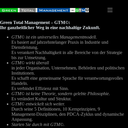
Zum
Inhalt
springen
Green Total Management – GTM©:
Ihr ganzheitlicher Weg in eine nachhaltige Zukunft.
GTM© ist ein universelles Managementmodell.
Es basiert auf jahrzehntelanger Praxis in Industrie und
Dienstleistung.
Es verankert Nachhaltigkeit in alle Bereiche von der Strategie
bis zur Umsetzung.
GTM© wirkt überall
in jeder Organisation, Unternehmen, Behörden und politischen
Institutionen.
Es schafft eine gemeinsame Sprache für verantwortungsvolles
Handeln.
Es verbindet Effizienz mit Sinn.
GTM© ist keine Theorie, sondern gelebte Philosophie.
Es verändert Kultur und Struktur.
GTM© entwickelt sich weiter.
Durch seine 5 Definitionen, 10 Kernprinzipien, 9
Management‑Disziplinen, den PDCA‑Zyklus und dynamische
Anpassung.
Starten Sie durch mit GTM©.